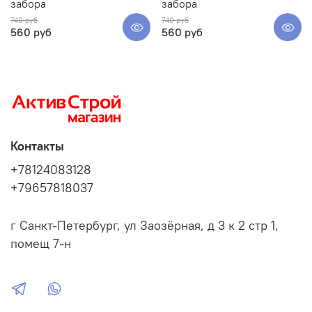
забора
забора
740 руб
740 руб
560 руб
560 руб
Контакты
+78124083128
+79657818037
г Санкт-Петербург, ул Заозёрная, д 3 к 2 стр 1,
помещ 7-н