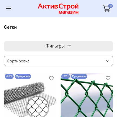
0
Сетки
Фильтры
-23%
Предзаказ
-21%
Предзаказ