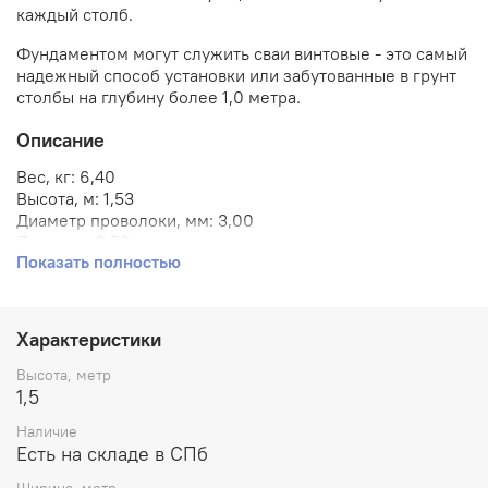
каждый столб.
Фундаментом могут служить сваи винтовые - это самый
надежный способ установки или забутованные в грунт
столбы на глубину более 1,0 метра.
Описание
Вес, кг:
6,40
Высота, м:
1,53
Диаметр проволоки, мм:
3,00
Длина, м:
2,50
Показать полностью
Покрытие:
Цинк + полимерное (ППК)
Производитель:
ООО "Юнифенс"
Размер ячейки, мм:
6
0х200
Рёбра жёсткости, шт.:
4Р
Характеристики
Страна происхождения:
Россия
Тип:
Сварные панели 3D
Высота, метр
Цвет:
Коричневый шоколад (RAL 8017)
1,5
Сетка сварная для забора из прутка диаметром 3,0 мм с
Наличие
рёбрами жёсткости - 3 шт, ячейка 60х200 мм, покрытие
Есть на складе в СПб
оцинковка + порошковая окраска в коричневый цвет по
RAL 8017.