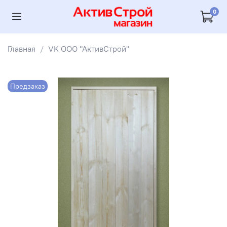
0
Главная
VK ООО "АктивСтрой"
Предзаказ