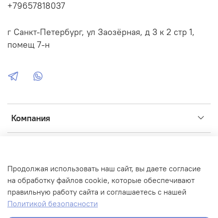
+79657818037
г Санкт-Петербург, ул Заозёрная, д 3 к 2 стр 1,
помещ 7-н
Компания
Сервис
Продолжая использовать наш сайт, вы даете согласие
Интернет-магазин создан на inSales
на обработку файлов cookie, которые обеспечивают
правильную работу сайта и соглашаетесь с нашей
Фото, иконки, графика:
Flaticon
,
ICONS8
,
Unsplash
,
Fusion
Политикой безопасности
Brain
,
FREEP!K
,
Adobe
,
Flickr