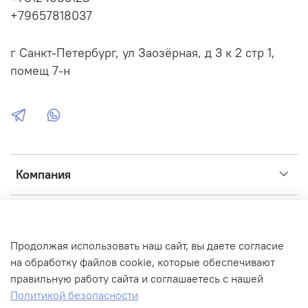
+79657818037
г Санкт-Петербург, ул Заозёрная, д 3 к 2 стр 1,
помещ 7-н
Компания
Сервис
Продолжая использовать наш сайт, вы даете согласие
Интернет-магазин создан на inSales
на обработку файлов cookie, которые обеспечивают
правильную работу сайта и соглашаетесь с нашей
Фото, иконки, графика:
Flaticon
,
ICONS8
,
Unsplash
,
Fusion
Политикой безопасности
Brain
,
FREEP!K
,
Adobe
,
Flickr