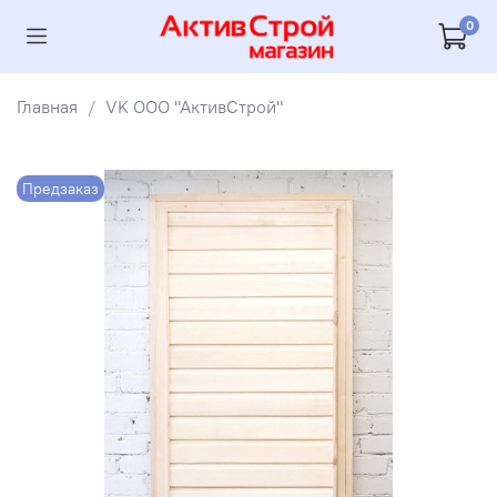
0
Главная
VK ООО "АктивСтрой"
Предзаказ