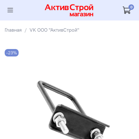
0
Главная
VK ООО "АктивСтрой"
-23%