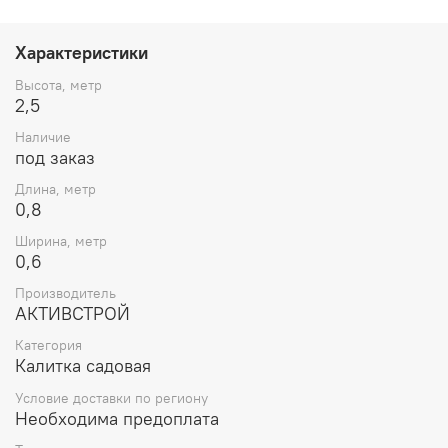
Окрашена в цвет порошковой краской ППК. Срок
поставки 1-3 рабочих дня с момента заказа.
Предназначена для садовых дачных участков с
Характеристики
небольшим проёмом. Покрытием может служить
профнастил, металлический штакетник, сварная сетка
Высота, метр
или сетка рабица. Цвет каркаса калитки можно выбрать
2,5
из 4 вариантов.
Наличие
под заказ
Длина, метр
0,8
Ширина, метр
0,6
Производитель
АКТИВСТРОЙ
Категория
Калитка садовая
Условие доставки по региону
Необходима предоплата