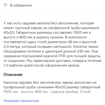
В избранное
У нас есть садовая калитка без заполнения, которая
имеет прочный каркас из профильной трубы размером
40х20. Габаритные размеры составляют 1500 мм в
высоту и 800 мм в ширину проема. В комплекте
поставляется один столб диаметром 48 мм и высотой
2,3 метра, который оснащен заглушкой. Калитка также
оборудована петлями и щеколдой длиной 240 мм. Она
окрашена порошковой краской ППК для лучшей защиты
от коррозии. Мы гарантируем доставку товара в течение
1-3 рабочих дней после оформления заказа.
Описание
Калитка садовая без заполнения, каркас выполнен из
профильной трубы сечением 40х20 размер габаритный
1500 мм - высота, 800 мм - ширина проёма. Столб
диаметром 48 мм высотой 2,3 метра - 1 шт с заглушкой.
Показать полностью
Укомплектована петлями, щеколдой длиной 240 мм.