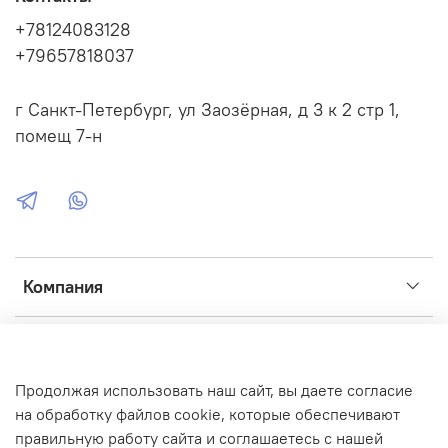
+78124083128
+79657818037
г Санкт-Петербург, ул Заозёрная, д 3 к 2 стр 1,
помещ 7-н
Компания
Сервис
Продолжая использовать наш сайт, вы даете согласие
Интернет-магазин создан на inSales
на обработку файлов cookie, которые обеспечивают
правильную работу сайта и соглашаетесь с нашей
Фото, иконки, графика:
Flaticon
,
ICONS8
,
Unsplash
,
Fusion