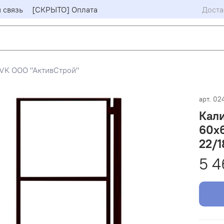
 связь
[СКРЫТО] Оплата
Доста
VK ООО "АктивСтрой"
арт.
02
Кали
60х6
22/1
5 4