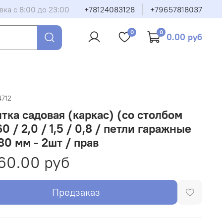
вка с 8:00 до 23:00
+78124083128
+79657818037
0
0
0.00 руб
4712
тка садовая (каркас) (со столбом
0 / 2,0 / 1,5 / 0,8 / петли гаражные
80 мм - 2шт / прав
60.00 руб
Предзаказ