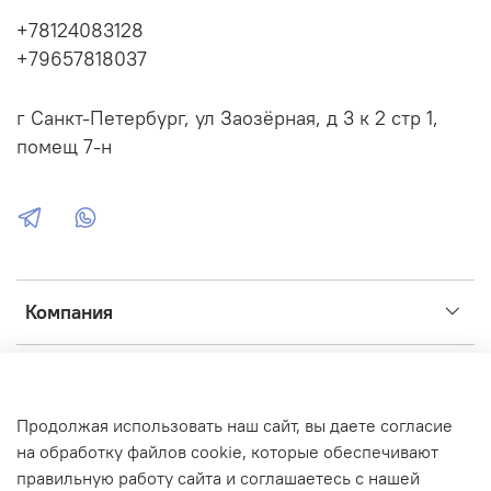
karkas-vybrat-razmer?variant_id=442701298
+78124083128
+79657818037
г Санкт-Петербург, ул Заозёрная, д 3 к 2 стр 1,
помещ 7-н
Компания
Сервис
Продолжая использовать наш сайт, вы даете согласие
Интернет-магазин создан на inSales
на обработку файлов cookie, которые обеспечивают
правильную работу сайта и соглашаетесь с нашей
Фото, иконки, графика:
Flaticon
,
ICONS8
,
Unsplash
,
Fusion