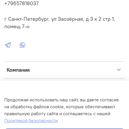
+79657818037
г Санкт-Петербург, ул Заозёрная, д 3 к 2 стр 1,
помещ 7-н
Компания
Сервис
Продолжая использовать наш сайт, вы даете согласие
Интернет-магазин создан на inSales
на обработку файлов cookie, которые обеспечивают
правильную работу сайта и соглашаетесь с нашей
Фото, иконки, графика:
Flaticon
,
ICONS8
,
Unsplash
,
Fusion
Политикой безопасности
Brain
,
FREEP!K
,
Adobe
,
Flickr