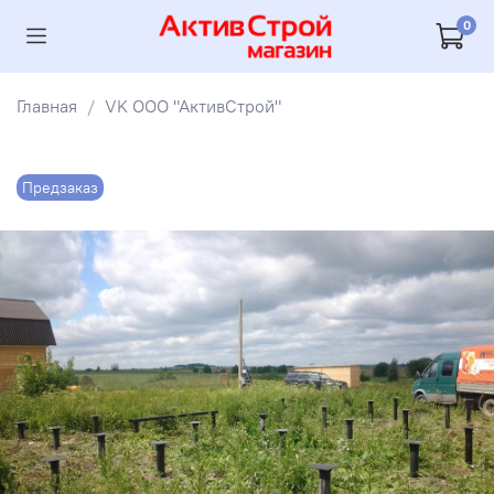
0
Главная
VK ООО "АктивСтрой"
Предзаказ