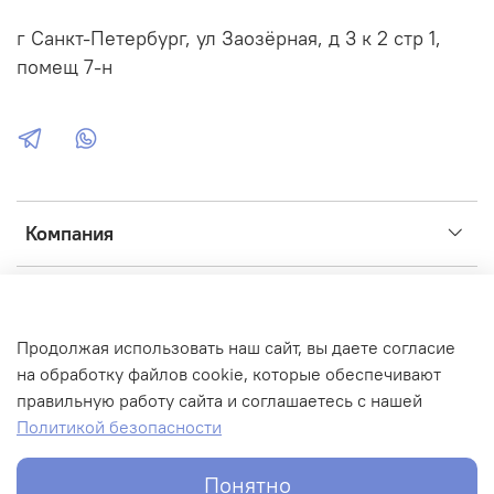
г Санкт-Петербург, ул Заозёрная, д 3 к 2 стр 1,
помещ 7-н
Компания
Сервис
Продолжая использовать наш сайт, вы даете согласие
Интернет-магазин создан на inSales
на обработку файлов cookie, которые обеспечивают
правильную работу сайта и соглашаетесь с нашей
Фото, иконки, графика:
Flaticon
,
ICONS8
,
Unsplash
,
Fusion
Политикой безопасности
Brain
,
FREEP!K
,
Adobe
,
Flickr
Понятно