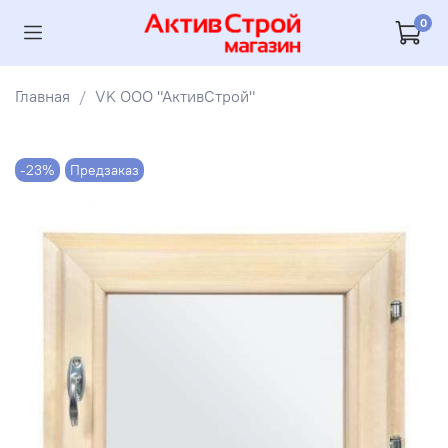
0
Главная
VK ООО "АктивСтрой"
-23%
Предзаказ