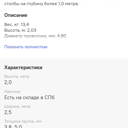
столбы на глубину более 1,0 метра.
Описание
Вес, кг:
13,4
Высота, м:
2,03
Диаметр проволоки, мм:
4
,80
Длина, м:
2,50
Показать полностью
Покрытие:
Цинк + полимерное (ППК)
Производитель:
ООО "Юнифенс"
Размер ячейки, мм:
6
0х200
Рёбра жёсткости, шт.:
4Р
Характеристики
Страна происхождения:
Россия
Тип:
Сварные панели 3D
Высота, метр
Цвет:
Зеленый мох (RAL 6005)
2,0
Сетка сварная для забора из прутка диаметром 4,8 мм с
Наличие
рёбрами жёсткости - 4 шт, ячейка 60х200 мм, покрытие
Есть на складе в СПб
оцинковка + порошковая окраска в зеленый цвет по RAL
6005.
Ширина, метр
2,5
Высота секции 2030мм, ширина 2500мм.
Толщина прутка, мм
Сварная сетка 3D современная, эстетичная - широко
3,8, 5.0