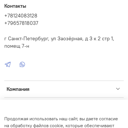
служить сваи винтовые - это самый надежный способ
Контакты
установки или забутованные в грунт столбы на глубину
+78124083128
более 1,0 метра. --- Полная информация на сайте:
https://www.sales-svai.ru/product/setka-20h25m-
+79657818037
zelenaya-6005-ppk-50h200mm-3mm-4r-zabornaya-3d?
variant_id=425047397
г Санкт-Петербург, ул Заозёрная, д 3 к 2 стр 1,
помещ 7-н
Компания
Сервис
Продолжая использовать наш сайт, вы даете согласие
Интернет-магазин создан на inSales
на обработку файлов cookie, которые обеспечивают