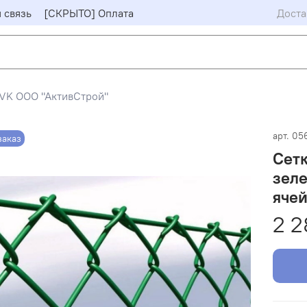
 связь
[СКРЫТО] Оплата
Доста
VK ООО "АктивСтрой"
арт.
05
заказ
Сетк
зеле
ячей
2 2