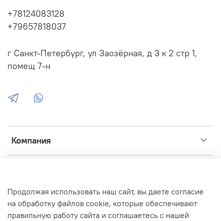
+78124083128
+79657818037
г Санкт-Петербург, ул Заозёрная, д 3 к 2 стр 1,
помещ 7-н
Компания
Сервис
Продолжая использовать наш сайт, вы даете согласие
Интернет-магазин создан на inSales
на обработку файлов cookie, которые обеспечивают
правильную работу сайта и соглашаетесь с нашей
Фото, иконки, графика:
Flaticon
,
ICONS8
,
Unsplash
,
Fusion