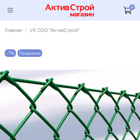
0
Главная
VK ООО "АктивСтрой"
-7%
Предзаказ