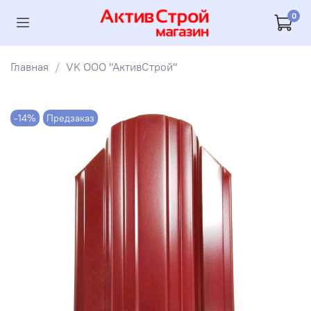
0
Главная
VK ООО "АктивСтрой"
-14%
Предзаказ