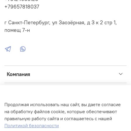
svai.ru/product/stolb-30-m-s-plastinoy-50h50-mm-dlya-
+79657818037
zabora-kvadratnyy-40h40?variant_id=574016246
г Санкт-Петербург, ул Заозёрная, д 3 к 2 стр 1,
помещ 7-н
Компания
Сервис
Продолжая использовать наш сайт, вы даете согласие
Интернет-магазин создан на inSales
на обработку файлов cookie, которые обеспечивают
правильную работу сайта и соглашаетесь с нашей
Фото, иконки, графика:
Flaticon
,
ICONS8
,
Unsplash
,
Fusion
Политикой безопасности
Brain
,
FREEP!K
,
Adobe
,
Flickr