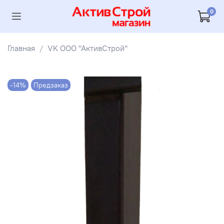
0
Главная
VK ООО "АктивСтрой"
-14%
Предзаказ