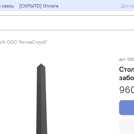
 связь
[СКРЫТО] Оплата
Доста
VK ООО "АктивСтрой"
арт.
08
Стол
забо
960