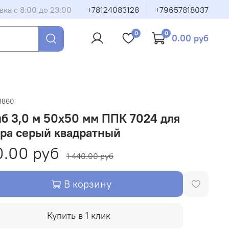
вка с 8:00 до 23:00
+78124083128
+79657818037
0
0
0.00 руб
3860
б 3,0 м 50х50 мм ППК 7024 для
ра серый квадратный
.00 руб
1 440.00 руб
В корзину
Купить в 1 клик