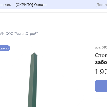
 связь
[СКРЫТО] Оплата
Доста
VK ООО "АктивСтрой"
арт.
08
заказ
Стол
заб
1 9