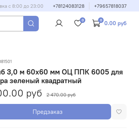
вка с 8:00 до 23:00
+78124083128
+79657818037
0
0
0.00 руб
381501
б 3,0 м 60х60 мм ОЦ ППК 6005 для
ора зеленый квадратный
00.00 руб
2 470.00 руб
Предзаказ