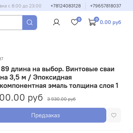
вка с 8:00 до 23:00
+78124083128
+79657818037
0
0
0.00 руб
37
89 длина на выбор. Винтовые сваи
на 3,5 м / Эпоксидная
компонентная эмаль толщина слоя 1
00.00 руб
3 930.00 руб
Предзаказ