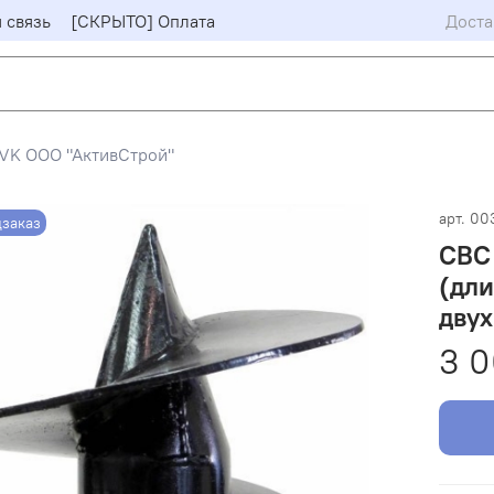
 связь
[СКРЫТО] Оплата
Доста
VK ООО "АктивСтрой"
арт.
00
заказ
СВС 
(дли
двух
3 0