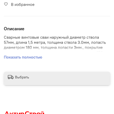
В избранное
Описание
Сварные винтовые сваи наружный диаметр ствола
57мм, длина 1,5 метра, толщина ствола 3.0мм, лопасть
диаметром 180 мм, толщина лопасти 3мм., покрытие
снаружи - грунт-эмаль по металлу, толщина слоя 150-
Показать полностью
200 микрон Нагрузка на каждую до 800 килограмм,
Используются в качестве фундаментных опор для
лёгких строений, открытой террасы, пристройки и
беседки, для мостков, настилов, крылечек, лестниц,
Выбрать
теплиц, как опорные столбы для хорошо продуваемого
забора из сетки, ступеней, небольших столбиков,
детских домиков, как анкерные оттяжки и многое
другое