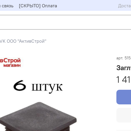
 связь
[СКРЫТО] Оплата
Доста
VK ООО "АктивСтрой"
арт.
51
Загл
1 4