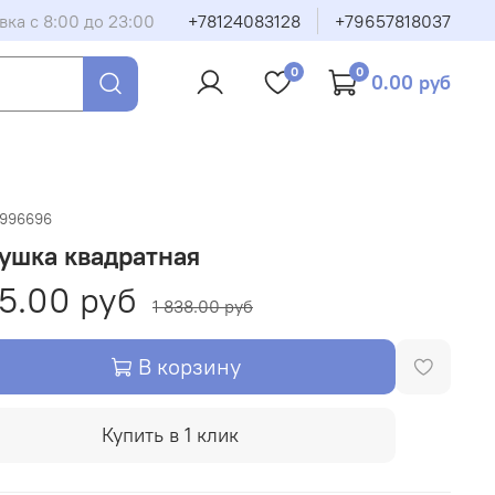
вка с 8:00 до 23:00
+78124083128
+79657818037
0
0
0.00 руб
5996696
ушка квадратная
15.00 руб
1 838.00 руб
В корзину
Купить в 1 клик