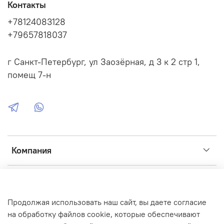
Контакты
+78124083128
+79657818037
г Санкт-Петербург, ул Заозёрная, д 3 к 2 стр 1,
помещ 7-н
Компания
Сервис
Продолжая использовать наш сайт, вы даете согласие
Интернет-магазин создан на inSales
на обработку файлов cookie, которые обеспечивают