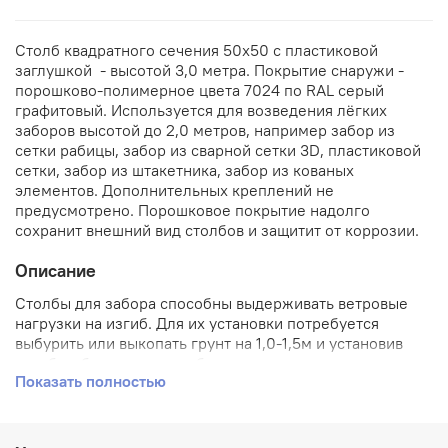
Столб квадратного сечения 50х50 с пластиковой
заглушкой - высотой 3,0 метра. Покрытие снаружи -
порошково-полимерное цвета 7024 по RAL серый
графитовый. Используется для возведения лёгких
заборов высотой до 2,0 метров, например забор из
сетки рабицы, забор из сварной сетки 3D, пластиковой
сетки, забор из штакетника, забор из кованых
элементов. Дополнительных креплений не
предусмотрено. Порошковое покрытие надолго
сохранит внешний вид столбов и защитит от коррозии.
Описание
Столбы для забора способны выдерживать ветровые
нагрузки на изгиб. Для их установки потребуется
выбурить или выкопать грунт на 1,0-1,5м и установив
столб, забутовать, утрамбовать землю вокруг.
Показать полностью
Предназначен для удобного крепления полотна забора.
По Вашему желанию мы осуществим установим на